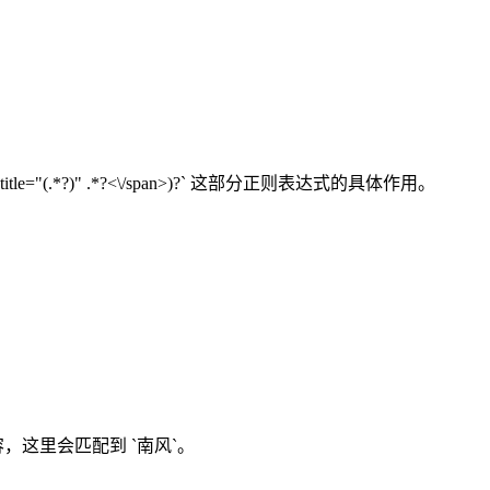
="(.*?)" .*?<\/span>)?` 这部分正则表达式的具体作用。
 属性的内容，这里会匹配到 `南风`。