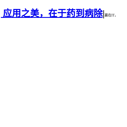
 | 应用之美，在于药到病除
|
赢在IT，