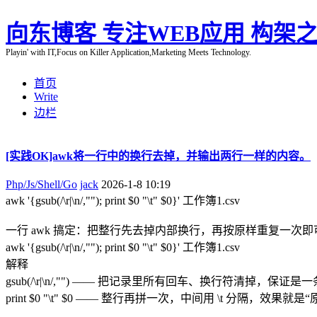
向东博客 专注WEB应用 构架之
Playin' with IT,Focus on Killer Application,Marketing Meets Technology.
首页
Write
边栏
[实践OK]awk将一行中的换行去掉，并输出两行一样的内容。
Php/Js/Shell/Go
jack
2026-1-8 10:19
awk '{gsub(/\r|\n/,""); print $0 "\t" $0}' 工作簿1.csv
一行 awk 搞定：把整行先去掉内部换行，再按原样重复一次即可（
awk '{gsub(/\r|\n/,""); print $0 "\t" $0}' 工作簿1.csv
解释
gsub(/\r|\n/,"") —— 把记录里所有回车、换行符清掉，保证
print $0 "\t" $0 —— 整行再拼一次，中间用 \t 分隔，效果就是“