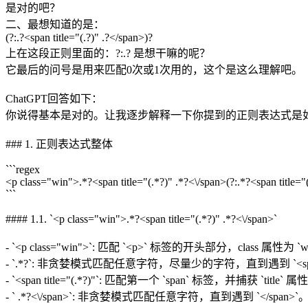
是对的吧？
二、最想知道的是：
(?:.?<span title="(.?)" .?</span>)?
上在这段正则里面的：?:.? 是想干嘛的呢？
它最后的问号是用来匹配0次或1次用的，这个是这么理解吧。
ChatGPT回答如下：
你说得基本是对的。让我逐步解释一下你提到的正则表达式是如何匹配 `<p class
### 1. 正则表达式整体
```regex
<p class="win">.*?<span title="(.*?)" .*?<\/span>(?:.*?<span title="
```
#### 1.1. `<p class="win">.*?<span title="(.*?)" .*?<\/span>`
- `<p class="win">`: 匹配 `<p>` 标签的开头部分，class 属性为 `w
- `.*?`: 非贪婪模式匹配任意字符，尽量少的字符，直到遇到 `<span 
- `<span title="(.*?)"`: 匹配第一个 `span` 标签，并捕获
- ` .*?<\/span>`: 非贪婪模式匹配任意字符，直到遇到 `</span>`