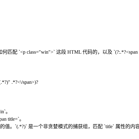
="win">` 这段 HTML 代码的，以及 `(?:.*?<span title
(.*?)" .*?<\/span>)?
in`。
title=`。
 `title` 属性的值。`(.*?)` 是一个非贪婪模式的捕获组，匹配 `title`
。