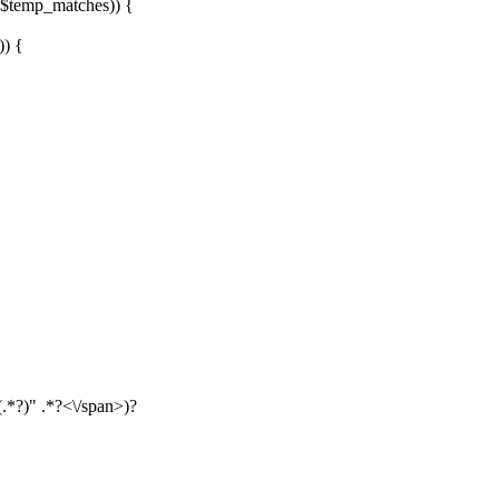
, $temp_matches)) {
)) {
(.*?)" .*?<\/span>)?