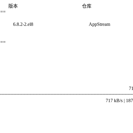
 版本 仓库 
===
.8.2-2.el8 AppStrea
===
86_64.rpm 719 kB/s | 18
-----------------------------------------------------------------------------------------
 | 187 kB 00